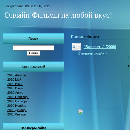
Воскресенье, 09.08.2026, 08:25
Онлайн Фильмы на любой вкус!
Главная
»
Мистика
Поиск
"Близость" (2008)
...
Смотреть онлайн »
"
A
Архив записей
2010 Апрель
2010 Май
2010 Июнь
2010 Июль
2010 Август
2010 Сентябрь
2010 Октябрь
2010 Ноябрь
2010 Декабрь
2011 Январь
Партнеры сайта