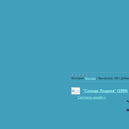
Категория:
Мистика
|
Просмотров:
695
|
Добав
"Сонная Лощина" (1999)
...
Смотреть онлайн »
"
S