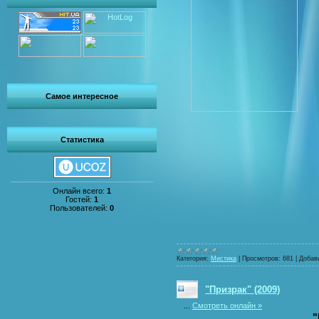
Самое интересное
Статистика
Онлайн всего:
1
Гостей:
1
Пользователей:
0
Категория:
Мистика
|
Просмотров:
681
|
Добав
"Призрак" (2009)
...
Смотреть онлайн »
"