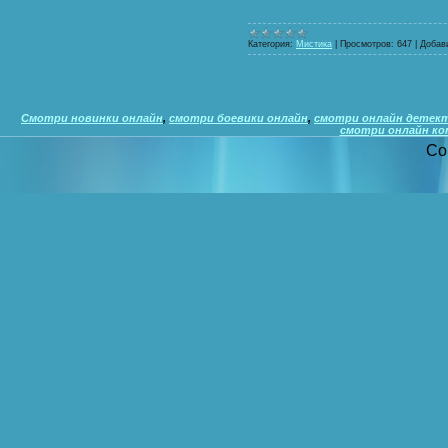
Категория:
Мистика
|
Просмотров:
647
|
Добав
Смотри новинки онлайн
,
смотри боевики онлайн
,
смотри онлайн детек
смотри онлайн ко
Co