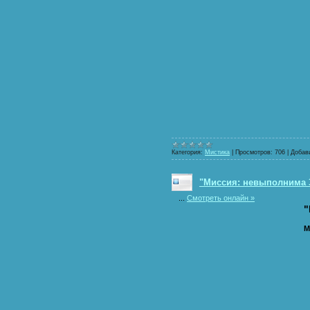
Категория:
Мистика
|
Просмотров:
706
|
Добав
"Миссия: невыполнима 3
...
Смотреть онлайн »
"
M