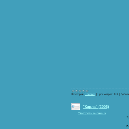
Категория:
Триллер
|
Просмотров:
614
|
Добав
"Карла" (2006)
...
Смотреть онлайн »
"
K