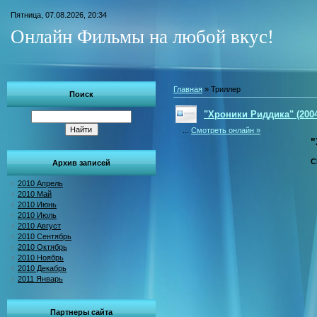
Пятница, 07.08.2026, 20:34
Онлайн Фильмы на любой вкус!
Главная
»
Триллер
Поиск
"Хроники Риддика" (200
...
Смотреть онлайн »
"
C
Архив записей
2010 Апрель
2010 Май
2010 Июнь
2010 Июль
2010 Август
2010 Сентябрь
2010 Октябрь
2010 Ноябрь
2010 Декабрь
2011 Январь
Партнеры сайта