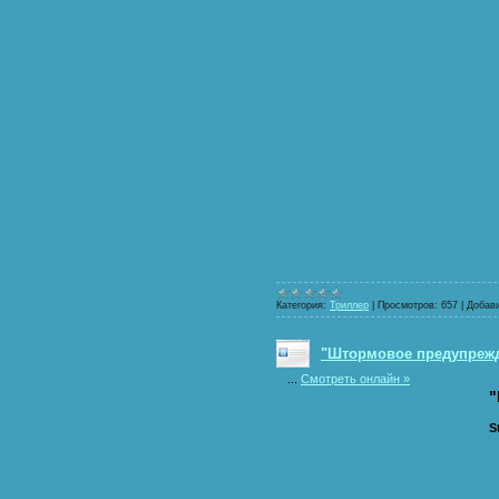
Категория:
Триллер
|
Просмотров:
657
|
Добав
"Штормовое предупрежде
...
Смотреть онлайн »
"
S