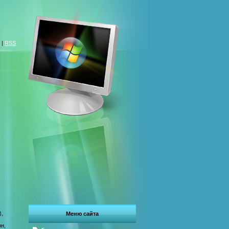
|
RSS
,
),
Меню сайта
н,