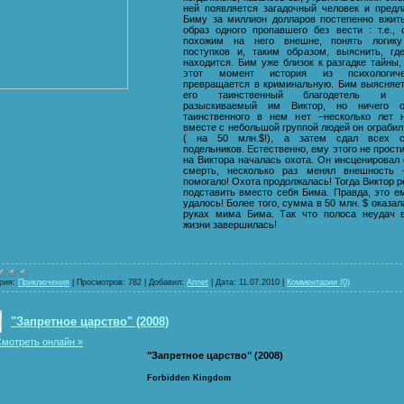
ней появляется загадочный человек и предл
Биму за миллион долларов постепенно вжит
образ одного пропавшего без вести : т.е., 
похожим на него внешне, понять логику
поступков и, таким образом, выяснить, гд
находится. Бим уже близок к разгадке тайны,
этот момент история из психологиче
превращается в криминальную. Бим выясняет
его таинственный благодетель и 
разыскиваемый им Виктор, но ничего о
таинственного в нем нет –несколько лет 
вместе с небольшой группой людей он ограбил
( на 50 млн.$!), а затем сдал всех с
подельников. Естественно, ему этого не прости
на Виктора началась охота. Он инсценировал
смерть, несколько раз менял внешность 
помогало! Охота продолжалась! Тогда Виктор 
подставить вместо себя Бима. Правда, это е
удалось! Более того, сумма в 50 млн. $ оказал
руках мима Бима. Так что полоса неудач 
жизни завершилась!
рия:
Приключения
|
Просмотров:
782
|
Добавил:
Annet
|
Дата:
11.07.2010
|
Комментарии (0)
"Запретное царство" (2008)
мотреть онлайн »
"Запретное царство" (2008)
Forbidden Kingdom