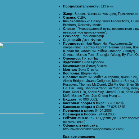
Продолжительность:
113 мин.
Жанр:
Боевик, Фэнтези, Комедия, Приключения
Страна:
США.
Кинокомпании:
Casey Silver Productions, Huay
Brothers, Relativity Media.
Слоган:
"Неизведанный путь, неизвестная стр
невероятное приключение".
Режиссер:
Роб Минкофф.
Сценарий:
Джон Фуско.
Продюсеры:
Най Лианг Чи, Раффаелла Де
Лаурентиис, Хестер Харгетт, Райан Кэвэна, Дэ
Юлиан Ли, Филип Ли, Кэйси Сильвер, Линвуд
Спинкс, Мэтью Тэнг, Zhongjun Wang, Ву-Пин Юэ
Оператор:
Питер Пау.
Художник:
Билл Брзески.
Композитор:
Дэвид Баккли.
Монтаж:
Эрик Стрэнд.
Костюмы:
Шерли Чэн.
В ролях:
Джет Ли, Майкл Ангарано, Джеки Чан,
Alexis Bridges, Juana Collignon, Морган Бенуа, J
Posobiec, Thomas McDonell, Zhi Ma Gui, Shen S
He, Bin Jiang, Shaohua Yang, Yu Yuan Zeng, Деш
Ванг, XiaoLi Liu, Колин Чоу, Йифей Лью, Ксяо До
Мей, Мэтью Тэнг, Jun Cheng Hong ...
Бюджет:
70 000 000$.
Кассовые сборы в мире:
3 262 029$.
Кассовые сборы в США:
27 025 134$.
Премьера в мире:
04.04.2008.
Премьера в России:
24.04.2008.
Рейтинг MPAA:
PG-13 (Детям до 13 лет просм
не желателен).
Официальный сайт:
http://www.forbiddenkingdommovie.com/.
Краткое описание: