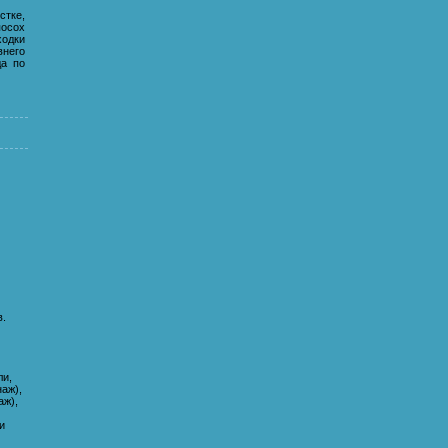
тке,
посох
одки
внего
да по
в.
ли,
аж),
аж),
и