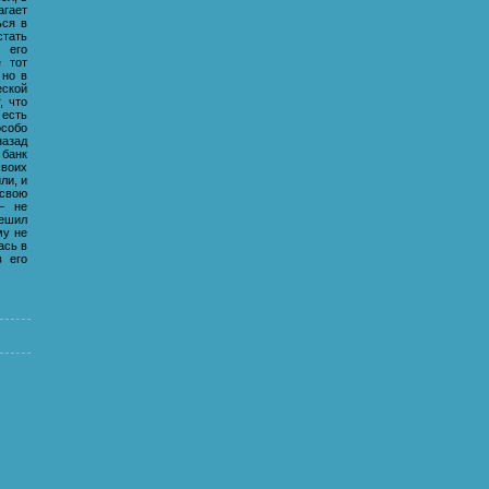
агает
ься в
стать
 его
е тот
 но в
ской
, что
есть
собо
назад
 банк
воих
ли, и
 свою
– не
решил
му не
ась в
в его