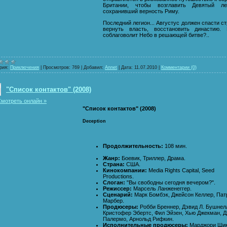
Британии, чтобы возглавить Девятый лег
сохранивший верность Риму.
Последний легион... Августус должен спасти ст
вернуть власть, восстановить династию. 
соблаговолит Небо в решающей битве?..
рия:
Приключения
|
Просмотров:
769
|
Добавил:
Annet
|
Дата:
11.07.2010
|
Комментарии (0)
"Список контактов" (2008)
мотреть онлайн »
"Список контактов" (2008)
Deception
Продолжительность:
108 мин.
Жанр:
Боевик, Триллер, Драма.
Страна:
США.
Кинокомпании:
Media Rights Capital, Seed
Productions.
Слоган:
"Вы свободны сегодня вечером?".
Режиссер:
Марсель Ланженеггер.
Сценарий:
Марк Бомбэк, Джейсон Келлер, Пат
Марбер.
Продюсеры:
Робби Бреннер, Дэвид Л. Бушнел
Кристофер Эбертс, Фил Эйзен, Хью Джекман, 
Палермо, Арнольд Рифкин.
Исполнительные продюсеры:
Марджори Шик