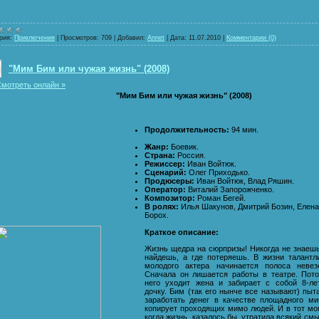
рия:
Приключения
|
Просмотров:
709
|
Добавил:
Annet
|
Дата:
11.07.2010
|
Комментарии (0)
"Мим Бим или чужая жизнь" (2008)
мотреть онлайн »
"Мим Бим или чужая жизнь" (2008)
Продолжительность:
94 мин.
Жанр:
Боевик.
Страна:
Россия.
Режиссер:
Иван Войтюк.
Сценарий:
Олег Приходько.
Продюсеры:
Иван Войтюк, Влад Ряшин.
Оператор:
Виталий Запорожченко.
Композитор:
Роман Бегей.
В ролях:
Илья Шакунов, Дмитрий Бозин, Елена
Борох.
Краткое описание:
Жизнь щедра на сюрпризы! Никогда не знаешь
найдешь, а где потеряешь. В жизни талантл
молодого актера начинается полоса невез
Сначала он лишается работы в театре. Пот
него уходит жена и забирает с собой 8-л
дочку. Бим (так его нынче все называют) пыт
заработать денег в качестве площадного м
копирует проходящих мимо людей. И в тот мо
когда жизнь, казалось бы, утратила всякий смы