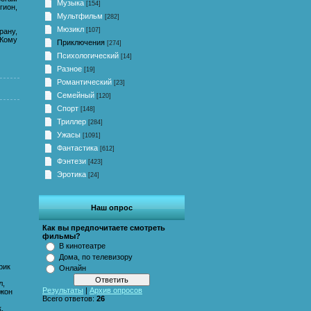
Музыка
[154]
ион,
Мультфильм
[282]
Мюзикл
[107]
рану,
Кому
Приключения
[274]
Психологический
[14]
Разное
[19]
Романтический
[23]
Семейный
[120]
Спорт
[148]
Триллер
[284]
Ужасы
[1091]
Фантастика
[612]
Фэнтези
[423]
Эротика
[24]
Наш опрос
Как вы предпочитаете смотреть
фильмы?
В кинотеатре
Дома, по телевизору
рик
Онлайн
л,
Результаты
|
Архив опросов
Джон
Всего ответов:
26
.