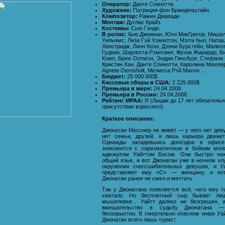
Оператор:
Данте Спинотти.
Художник:
Патриция фон Бранденштайн.
Композитор:
Рамин Джавади.
Монтаж:
Дуглас Крайз.
Костюмы:
Сью Гэнди.
В ролях:
Хью Джекман, Юэн МакГрегор, Мише
Уильямс, Лиза Гэй Хэмилтон, Мэгги Кью, Ната
Хенстридж, Линн Коэн, Дэнни Бурстейн, Малко
Гудвин, Шарлотта Рэмплинг, Фрэнк Жирардо, Б
Кэмп, Брюс Олтмэн, Эндрю Гинсбург, Стефани 
Кристин Хан, Данте Спинотти, Каролина Мюлле
Agnete Oernsholt, Мелисса Рэй Махон ...
Бюджет:
25 000 000$.
Кассовые сборы в США:
2 225 000$.
Премьера в мире:
24.04.2008.
Премьера в России:
24.04.2008.
Рейтинг MPAA:
R (Лицам до 17 лет обязательн
присутствие взрослого).
Краткое описание:
Джонатан Месснер не живёт — у него нет дев
нет семьи, друзей, и лишь карьера движе
Однажды засидевшись допоздна в офисе
знакомится с харизматичным и бойким мол
адвокатом Уайттом Босом. Они быстро нах
общий язык, и вот Джонатан уже в ночном кл
окружении сногсшибательных девушек, и У
представляет ему «С» — женщину, о кот
Джонатан ранее не смел и мечтать.
Так у Джонатана появляется всё, чего ему т
хватало. Но бесплатный сыр бывает ли
мышеловке... Уайтт далеко не безгрешен, 
вмешательство в судьбу Джонатана 
бескорыстно. В смертельно опасном мире Уа
Джонатан всего лишь турист.