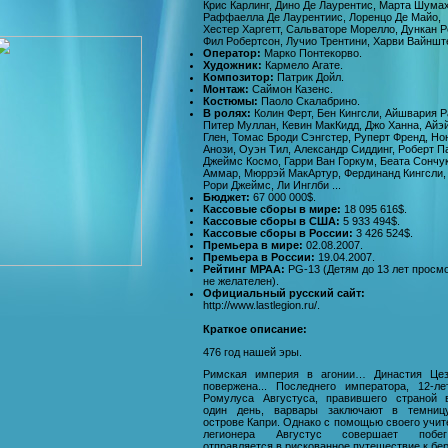
Крис Карлинг, Дино Де Лаурентис, Марта Шума
Раффаелла Де Лаурентиис, Лоренцо Де Майо,
Хестер Харгетт, Сальваторе Морелло, Дункан Р
Фил Робертсон, Лучио Трентини, Харви Вайншт
Оператор:
Марко Понтекорво.
Художник:
Кармело Агате.
Композитор:
Патрик Дойл.
Монтаж:
Саймон Казенс.
Костюмы:
Паоло Скалабрино.
В ролях:
Колин Ферт, Бен Кингсли, Айшвария Р
Питер Муллан, Кевин МакКидд, Джо Ханна, Айэ
Глен, Томас Броди Сэнгстер, Руперт Френд, Но
Анози, Оуэн Тил, Александр Сиддинг, Роберт Па
Джеймс Космо, Гарри Ван Горкум, Беата Сончу
Аммар, Мюррэй МакАртур, Фердинанд Кингсли,
Рори Джеймс, Ли Инглби ...
Бюджет:
67 000 000$.
Кассовые сборы в мире:
18 095 616$.
Кассовые сборы в США:
5 933 494$.
Кассовые сборы в России:
3 426 524$.
Премьера в мире:
02.08.2007.
Премьера в России:
19.04.2007.
Рейтинг MPAA:
PG-13 (Детям до 13 лет просм
не желателен).
Официальный русский сайт:
http://www.lastlegion.ru/.
Краткое описание:
476 год нашей эры.
Римская империя в агонии… Династия Цез
повержена... Последнего императора, 12-ле
Ромулуса Августуса, правившего страной 
один день, варвары заключают в темниц
острове Капри. Однако с помощью своего учит
легионера Августус совершает поб
отправляется в рискованное путешествие к бе