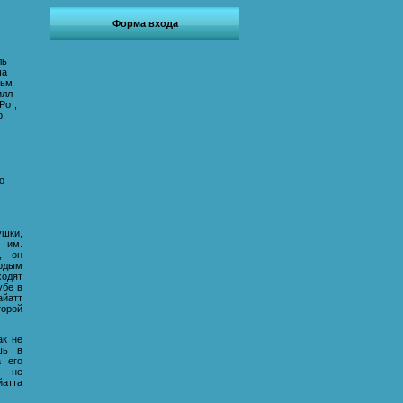
Форма входа
ль
ша
льм
илл
Рот,
р,
о
ушки,
т им.
, он
одым
одят
убе в
айатт
орой
ак не
шь в
а его
— не
йатта