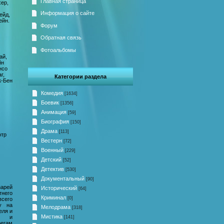
Главная страница
хер,
Информация о сайте
ейд,
ейн.
Форум
Обратная связь
Фотоальбомы
ай,
йн
нсо
г,
Категории раздела
к-Бен
Комедия
[1634]
Боевик
[1356]
Анимация
[59]
Биография
[150]
Драма
[113]
отр
Вестерн
[72]
Военный
[229]
Детский
[52]
Детектив
[530]
Документальный
[90]
арей
Исторический
[64]
тнего
Криминал
[0]
всего
у на
Мелодрама
[318]
еля и
Мистика
ег и
[141]
регам