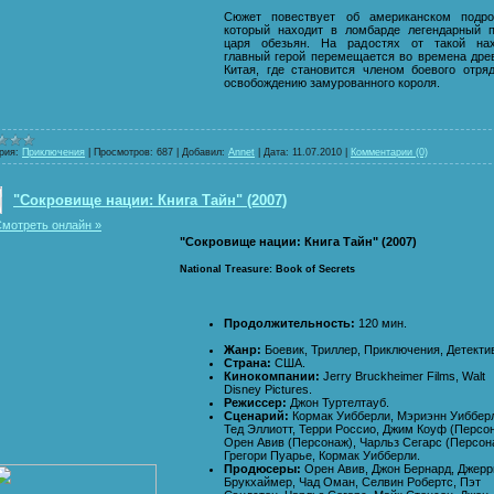
Сюжет повествует об американском подрос
который находит в ломбарде легендарный 
царя обезьян. На радостях от такой нах
главный герой перемещается во времена дре
Китая, где становится членом боевого отря
освобождению замурованного короля.
рия:
Приключения
|
Просмотров:
687
|
Добавил:
Annet
|
Дата:
11.07.2010
|
Комментарии (0)
"Сокровище нации: Книга Тайн" (2007)
мотреть онлайн »
"Сокровище нации: Книга Тайн" (2007)
National Treasure: Book of Secrets
Продолжительность:
120 мин.
Жанр:
Боевик, Триллер, Приключения, Детекти
Страна:
США.
Кинокомпании:
Jerry Bruckheimer Films, Walt
Disney Pictures.
Режиссер:
Джон Туртелтауб.
Сценарий:
Кормак Уибберли, Мэриэнн Уиббер
Тед Эллиотт, Терри Россио, Джим Коуф (Персон
Орен Авив (Персонаж), Чарльз Сегарс (Персон
Грегори Пуарье, Кормак Уибберли.
Продюсеры:
Орен Авив, Джон Бернард, Джерр
Брукхаймер, Чад Оман, Селвин Робертс, Пэт