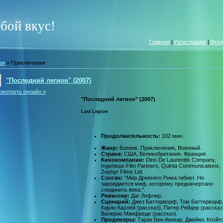
бой вкус!
Главная
|
Регистрация
|
Вход
ая
»
Приключения
"Последний легион" (2007)
мотреть онлайн »
"Последний легион" (2007)
Last Legion
Продолжительность:
102 мин.
Жанр:
Боевик, Приключения, Военный.
Страна:
США, Великобритания, Франция.
Кинокомпании:
Dino De Laurentiis Company,
Ingenious Film Partners, Quinta Communications,
Zephyr Films Ltd.
Слоган:
"Мир Древнего Рима гибнет. Но
зарождается миф, которому предначертано
соединить века.".
Режиссер:
Даг Лефлер.
Сценарий:
Джез Баттерворф, Том Баттерворф
Карло Карлей (рассказ), Питер Рейдер (рассказ
Валерио Манфреди (рассказ).
Продюсеры:
Тарак Бен Аммар, Джеймс Клэйто