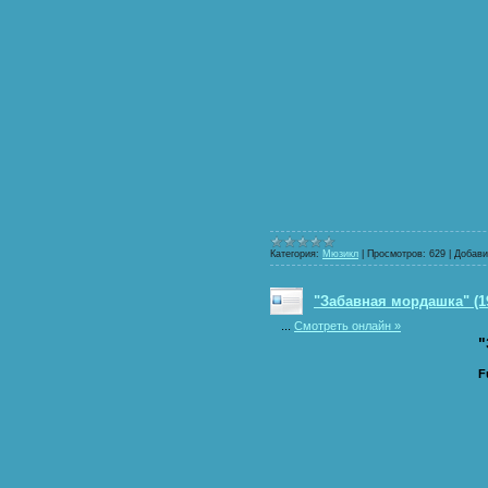
Категория:
Мюзикл
|
Просмотров:
629
|
Добави
"Забавная мордашка" (1
...
Смотреть онлайн »
"
F