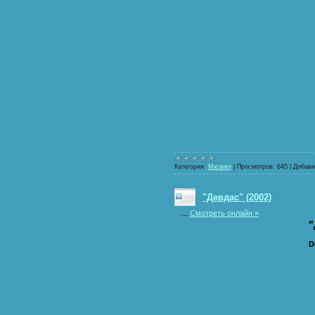
Категория:
Мюзикл
|
Просмотров:
645
|
Добави
"Девдас" (2002)
...
Смотреть онлайн »
"
D