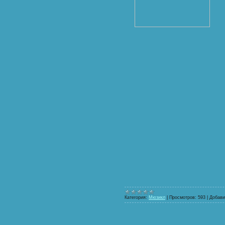
Категория:
Мюзикл
|
Просмотров:
593
|
Добави