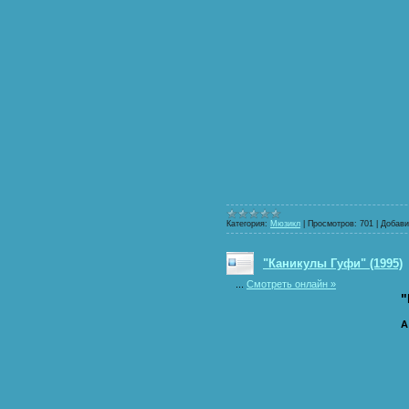
Категория:
Мюзикл
|
Просмотров:
701
|
Добави
"Каникулы Гуфи" (1995)
...
Смотреть онлайн »
"
A