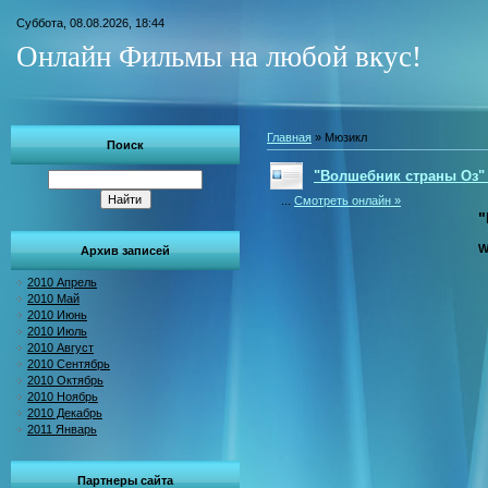
Суббота, 08.08.2026, 18:44
Онлайн Фильмы на любой вкус!
Главная
»
Мюзикл
Поиск
"Волшебник страны Оз" 
...
Смотреть онлайн »
"
W
Архив записей
2010 Апрель
2010 Май
2010 Июнь
2010 Июль
2010 Август
2010 Сентябрь
2010 Октябрь
2010 Ноябрь
2010 Декабрь
2011 Январь
Партнеры сайта