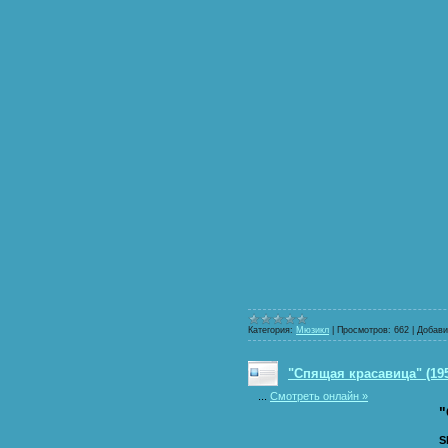
Категория:
Мюзикл
|
Просмотров:
662
|
Добави
"Спящая красавица" (19
...
Смотреть онлайн »
"
S