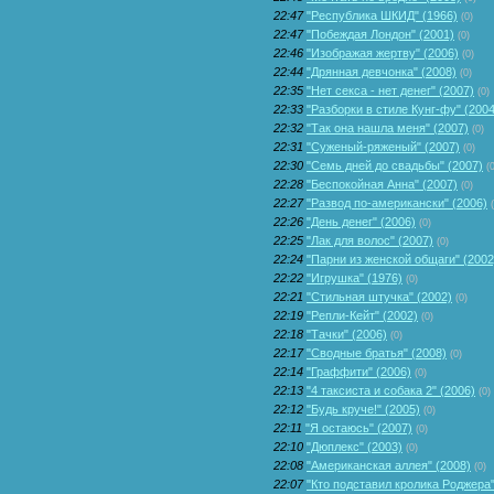
22:47
"Республика ШКИД" (1966)
(0)
22:47
"Побеждая Лондон" (2001)
(0)
22:46
"Изображая жертву" (2006)
(0)
22:44
"Дрянная девчонка" (2008)
(0)
22:35
"Нет секса - нет денег" (2007)
(0)
22:33
"Разборки в стиле Кунг-фу" (2004
22:32
"Тaк онa нaшлa меня" (2007)
(0)
22:31
"Суженый-ряженый" (2007)
(0)
22:30
"Семь дней до свадьбы" (2007)
(
22:28
"Беспокойная Анна" (2007)
(0)
22:27
"Развод по-американски" (2006)
22:26
"День денег" (2006)
(0)
22:25
"Лак для волос" (2007)
(0)
22:24
"Парни из женской общаги" (2002
22:22
"Игрушка" (1976)
(0)
22:21
"Стильная штучка" (2002)
(0)
22:19
"Репли-Кейт" (2002)
(0)
22:18
"Тачки" (2006)
(0)
22:17
"Сводные братья" (2008)
(0)
22:14
"Граффити" (2006)
(0)
22:13
"4 таксиста и собака 2" (2006)
(0)
22:12
"Будь круче!" (2005)
(0)
22:11
"Я остаюсь" (2007)
(0)
22:10
"Дюплекс" (2003)
(0)
22:08
"Американская аллея" (2008)
(0)
22:07
"Кто подставил кролика Роджера"