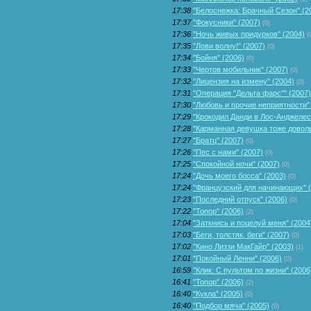
17:38
"Белоснежка: Брачный Сезон" (2
17:37
"Фокусники" (2007)
(0)
17:36
"Ночь живых придурков" (2004)
(
17:35
"Лови волну!" (2007)
(0)
17:34
"Бойня" (2006)
(0)
17:33
"Чертов мобильник" (2007)
(0)
17:32
"Лицензия на измену" (2004)
(0)
17:31
"Операция "Дельта фарс"" (2007)
17:30
"Любовь и прочие неприятности"
17:29
"Крокодил Данди в Лос-Анджелес
17:28
"Карманная девушка тоже доволь
17:27
"Братц" (2007)
(0)
17:26
"Пес с нами" (2007)
(0)
17:25
"Спокойной ночи" (2007)
(0)
17:24
"Дочь моего босса" (2003)
(0)
17:24
"Французский для начинающих" (
17:23
"Последний отпуск" (2006)
(0)
17:22
"Топор" (2006)
(2)
17:04
"Заткнись и поцелуй меня" (2004
17:03
"Беги, толстяк, беги" (2007)
(0)
17:02
"Кино Лиззи МакГайр" (2003)
(1)
17:01
"Покойный Ленни" (2006)
(0)
16:59
"Клик: С пультом по жизни" (2006
16:41
"Топор" (2006)
(2)
16:40
"Кукла" (2005)
(0)
16:40
"Подбор мяча" (2005)
(0)