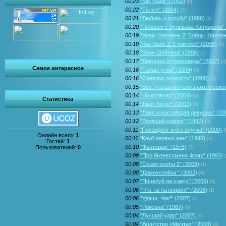
00:23
"Как Майк" (2002)
(0)
00:22
"Ты и я" (2004)
(0)
00:21
"Любовь и голуби" (1986)
(0)
00:20
"Человек с бульвара Капуцинов" 
00:19
"Храм Шаолинь 2: Бойцы Шаолин
00:19
"Как Майк 2: Стритбол" (2006)
(0)
00:18
"Воин Шайтана" (2006)
(1)
00:17
"Девушка из пригорода" (2007)
(0
Самое интересное
00:16
"Танцы улиц" (2004)
(0)
00:16
"Светлая личность" (1988)
(0)
00:15
"Все, что вы хотели знать о секс
00:14
"На колесах" (2006)
(0)
Статистика
00:14
"Джек Брукс" (2007)
(0)
00:13
"Ларс и настоящая девушка" (20
00:12
"Разящий клинок" (1992)
(0)
00:11
"Президент и его внучка" (2000)
(
Онлайн всего:
1
00:11
"Клуб первых жен" (1996)
(1)
Гостей:
1
00:10
"Фантоцци" (1975)
Пользователей:
0
(0)
00:09
"Про бизнессмена Фому" (1993)
00:09
"Сезон охоты 2" (2009)
(1)
00:08
"Домохозяйка " (2002)
(0)
00:07
"Поцелуй на удачу" (2006)
(0)
00:06
"Что ты натворил?" (2006)
(1)
00:06
"Удачи, Чак!" (2007)
(0)
00:05
"Роксана" (1987)
(0)
00:04
"Лучший удар" (2007)
(0)
00:04
"Агентство «Мечта»" (2008)
(0)