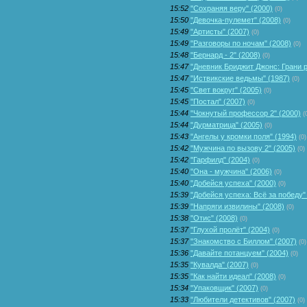
15:52
"Сохраняя веру" (2000)
(0)
15:50
"Девочка-пулемет" (2008)
(0)
15:49
"Артисты" (2007)
(0)
15:49
"Разговоры по ночам" (2008)
(0)
15:48
"Бернард - 2" (2008)
(0)
15:47
"Дневник Бриджит Джонс: Грани р
15:47
"Иствикские ведьмы" (1987)
(0)
15:45
"Свет вокруг" (2005)
(0)
15:45
"Постал" (2007)
(0)
15:44
"Чокнутый профессор 2" (2000)
(
15:44
"Дурматрица" (2005)
(0)
15:43
"Ангелы у кромки поля" (1994)
(0)
15:42
"Мужчина по вызову 2" (2005)
(0)
15:42
"Гарфилд" (2004)
(0)
15:40
"Она - мужчина" (2006)
(0)
15:40
"Добейся успеха" (2000)
(0)
15:39
"Добейся успеха: Всё за победу"
15:39
"Напряги извилины" (2008)
(0)
15:38
"Отис" (2008)
(0)
15:37
"Глухой пролёт" (2004)
(0)
15:37
"Знакомство с Биллом" (2007)
(0)
15:36
"Давайте потанцуем" (2004)
(0)
15:35
"Кувалда" (2007)
(0)
15:35
"Как найти идеал" (2008)
(0)
15:34
"Упаковщик" (2007)
(0)
15:33
"Любители детективов" (2007)
(0)